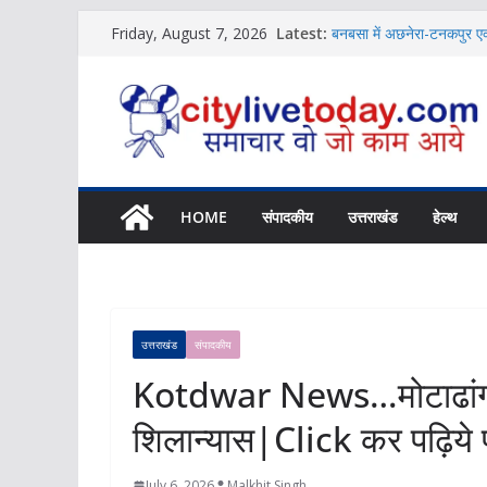
Skip
Latest:
बनबसा में अछनेरा-टनकपुर एक्
Friday, August 7, 2026
to
News
विशिष्ट पहचान बना रही है आ
content
News
शिक्षक संगठन ने की संस्कृत श
News
बच्चों की नजर से दिखा जलव
Uttarakhand में होगा NCC
News
HOME
संपादकीय
उत्तराखंड
हेल्थ
उत्तराखंड
संपादकीय
Kotdwar News…मोटाढांग 
शिलान्यास|Click कर पढ़िये
July 6, 2026
Malkhit Singh