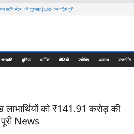
 वन स्टॉप सेंटर ’ की शुरूआत|Click कर पढ़िये पूरी
का से बताया स्तनपान का महत्व|Click कर पढ़िये पूरी
नियादी ढांचे के विकास पर करें फोकस: CS|Click
ट्रांजिट कैंप के पास 24.68 लाख में बनेगी सड़क
 News
हा रोजगार मेला|Click कर पढ़िये पूरी News
संस्कृति
दुनिया
धार्मिक
वीडियो
ज्योतिष
अपराध
राजनीति
भार्थियों को ₹141.91 करोड़ की
े पूरी News