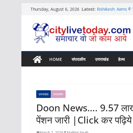
Skip
Latest:
Rishikesh: Aiims में ‘
Thursday, August 6, 2026
to
News
Uttarakhand …लघु नाटि
content
News
Uttarakhand News… बु
कर पढ़िये पूरी News
Rishikesh Samachar… 
|Click कर पढ़िये पूरी
11 अगस्त को यहां लग र
HOME
संपादकीय
उत्तराखंड
हेल्थ
उत्तराखंड
संपादकीय
Doon News…. 9.57 लाख ला
पेंशन जारी |Click कर पढ़िय
March 2, 2026
Malkhit Singh