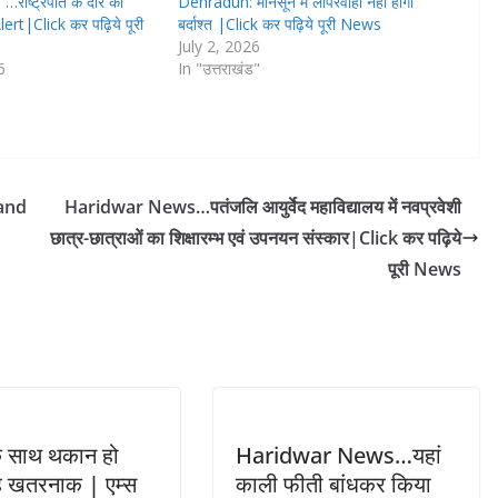
ाष्ट्रपति के दौरे को
Dehradun: मानसून में लापरवाही नहीं होगी
lert|Click कर पढ़िये पूरी
बर्दाश्त |Click कर पढ़िये पूरी News
July 2, 2026
6
In "उत्तराखंड"
hand
Haridwar News…पतंजलि आयुर्वेद महाविद्यालय में नवप्रवेशी
छात्र-छात्राओं का शिक्षारम्भ एवं उपनयन संस्कार|Click कर पढ़िये
पूरी News
के साथ थकान हो
Haridwar News…यहां
ै खतरनाक | एम्स
काली फीती बांधकर किया