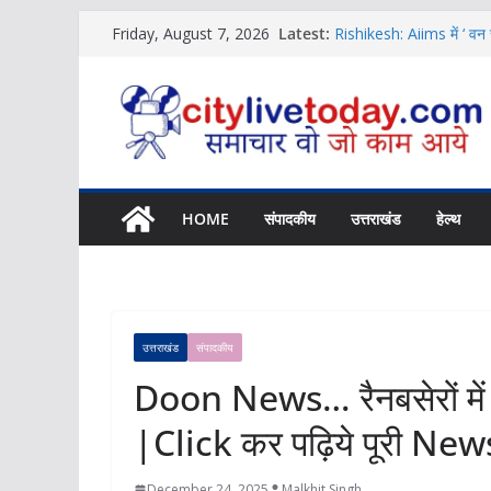
Skip
Latest:
Rishikesh: Aiims में ‘ वन 
Friday, August 7, 2026
to
News
Uttarakhand …लघु नाटिका 
content
News
Uttarakhand News… बुनिय
कर पढ़िये पूरी News
Rishikesh Samachar… ट्रा
|Click कर पढ़िये पूरी New
11 अगस्त को यहां लग रहा र
HOME
संपादकीय
उत्तराखंड
हेल्थ
उत्तराखंड
संपादकीय
Doon News… रैनबसेरों में ज
|Click कर पढ़िये पूरी New
December 24, 2025
Malkhit Singh