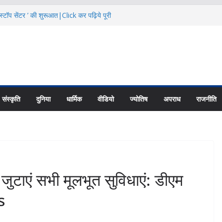
स्टॉप सेंटर ’ की शुरूआत|Click कर पढ़िये पूरी
से बताया स्तनपान का महत्व|Click कर पढ़िये पूरी
ादी ढांचे के विकास पर करें फोकस: CS|Click
ंजिट कैंप के पास 24.68 लाख में बनेगी सड़क
s
ोजगार मेला|Click कर पढ़िये पूरी News
संस्कृति
दुनिया
धार्मिक
वीडियो
ज्योतिष
अपराध
राजनीति
ुटाएं सभी मूलभूत सुविधाएं: डीएम
s