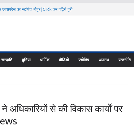
 एक्सप्रेस का स्टोपेज मंजूर|Click कर पढ़िये पूरी
ै आदि कैलाश परिक्रमाः महाराज |Click कर पढ़िये पूरी
त शिक्षा के हालातों पर चर्चा|Click कर पढ़िये पूरी
जलवायु परिवर्तन का असर |Click कर पढ़िये पूरी News
NCC की नई यूनिट्स का गठन|Click कर पढ़िये पूरी
संस्कृति
दुनिया
धार्मिक
वीडियो
ज्योतिष
अपराध
राजनीति
धिकारियों से की विकास कार्यों पर
 News