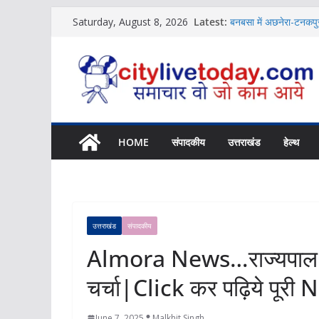
Skip
Latest:
बनबसा में अछनेरा-टनकपुर
Saturday, August 8, 2026
to
News
विशिष्ट पहचान बना रही ह
content
News
शिक्षक संगठन ने की संस्कृ
News
बच्चों की नजर से दिखा 
Uttarakhand में होगा 
News
HOME
संपादकीय
उत्तराखंड
हेल्थ
उत्तराखंड
संपादकीय
Almora News…राज्यपाल ने अ
चर्चा|Click कर पढ़िये पूरी
June 7, 2025
Malkhit Singh