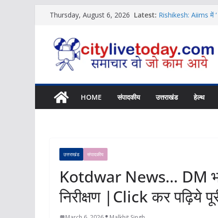
Skip
Latest:
Rishikesh: Aiims में ‘
Thursday, August 6, 2026
to
News
Uttarakhand …लघु नाटि
content
News
Uttarakhand News… बु
कर पढ़िये पूरी News
Rishikesh Samachar… 
|Click कर पढ़िये पूरी
11 अगस्त को यहां लग र
HOME
संपादकीय
उत्तराखंड
हेल्थ
उत्तराखंड
संपादकीय
Kotdwar News… DM भदौरिय
निरीक्षण |Click कर पढ़िये 
March 6, 2026
Malkhit Singh