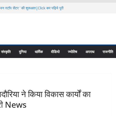
 वन स्टॉप सेंटर ’ की शुरूआत|Click कर पढ़िये पूरी
का से बताया स्तनपान का महत्व|Click कर पढ़िये पूरी
नियादी ढांचे के विकास पर करें फोकस: CS|Click
ट्रांजिट कैंप के पास 24.68 लाख में बनेगी सड़क
 News
हा रोजगार मेला|Click कर पढ़िये पूरी News
संस्कृति
दुनिया
धार्मिक
वीडियो
ज्योतिष
अपराध
राजनीति
ा ने किया विकास कार्यों का
पूरी News