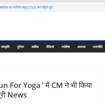
सप्रेस का स्टोपेज मंजूर|Click कर पढ़िये पूरी
दि कैलाश परिक्रमाः महाराज |Click कर पढ़िये पूरी
िक्षा के हालातों पर चर्चा|Click कर पढ़िये पूरी
ायु परिवर्तन का असर |Click कर पढ़िये पूरी News
 की नई यूनिट्स का गठन|Click कर पढ़िये पूरी
संस्कृति
दुनिया
धार्मिक
वीडियो
ज्योतिष
अपराध
राजनीति
For Yoga ’ में CM ने भी किया
 पूरी News