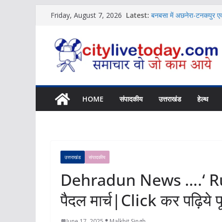
Skip
Latest:
बनबसा में अछनेरा-टनकपुर एक्
Friday, August 7, 2026
to
News
विशिष्ट पहचान बना रही है आ
content
News
शिक्षक संगठन ने की संस्कृत श
News
बच्चों की नजर से दिखा जलव
Uttarakhand में होगा NCC
News
HOME
संपादकीय
उत्तराखंड
हेल्थ
उत्तराखंड
संपादकीय
Dehradun News ….‘ Run 
पैदल मार्च|Click कर पढ़िये
June 17, 2025
Malkhit Singh