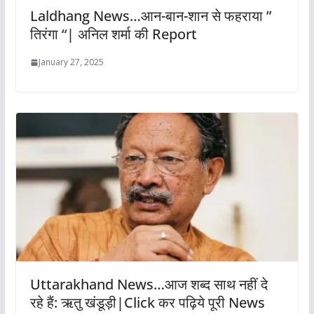
Laldhang News…आन-बान-शान से फहराया ”
तिरंगा “| अनिल शर्मा की Report
January 27, 2025
Uttarakhand News…आज शब्द साथ नहीं दे
रहे हैं: ऋतु खंडूड़ी|Click कर पढ़िये पूरी News