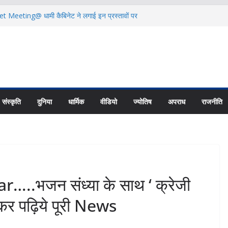
Meeting@ धामी कैबिनेट ने लगाई इन प्रस्तावों पर
पूरी News
ें बह रही दो महिलाओं को SDRF ने बचाया |Click कर
हुयी धर्मनगरी| Click कर पढ़िये पूरी News
 अभियान, 9.5 टन कचरा एकत्र|Click कर पढ़िये पूरी
7 लाख लाभार्थियों को भेजी 146 करोड़ की पेंशन
 News
संस्कृति
दुनिया
धार्मिक
वीडियो
ज्योतिष
अपराध
राजनीति
.भजन संध्या के साथ ‘ क्रेजी
 कर पढ़िये पूरी News