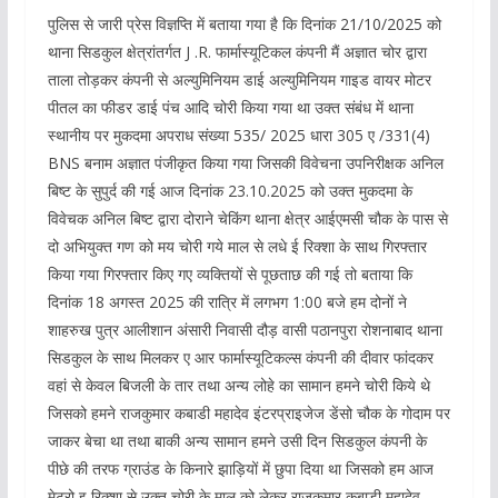
पुलिस से जारी प्रेस विज्ञप्ति में बताया गया है कि दिनांक 21/10/2025 को
थाना सिडकुल क्षेत्रांतर्गत J .R. फार्मास्यूटिकल कंपनी मैं अज्ञात चोर द्वारा
ताला तोड़कर कंपनी से अल्युमिनियम डाई अल्युमिनियम गाइड वायर मोटर
पीतल का फीडर डाई पंच आदि चोरी किया गया था उक्त संबंध में थाना
स्थानीय पर मुकदमा अपराध संख्या 535/ 2025 धारा 305 ए /331(4)
BNS बनाम अज्ञात पंजीकृत किया गया जिसकी विवेचना उपनिरीक्षक अनिल
बिष्ट के सुपुर्द की गई आज दिनांक 23.10.2025 को उक्त मुकदमा के
विवेचक अनिल बिष्ट द्वारा दोराने चेकिंग थाना क्षेत्र आईएमसी चौक के पास से
दो अभियुक्त गण को मय चोरी गये माल से लधे ई रिक्शा के साथ गिरफ्तार
किया गया गिरफ्तार किए गए व्यक्तियों से पूछताछ की गई तो बताया कि
दिनांक 18 अगस्त 2025 की रात्रि में लगभग 1:00 बजे हम दोनों ने
शाहरुख पुत्र आलीशान अंसारी निवासी दौड़ वासी पठानपुरा रोशनाबाद थाना
सिडकुल के साथ मिलकर ए आर फार्मास्यूटिकल्स कंपनी की दीवार फांदकर
वहां से केवल बिजली के तार तथा अन्य लोहे का सामान हमने चोरी किये थे
जिसको हमने राजकुमार कबाडी महादेव इंटरप्राइजेज डेंसो चौक के गोदाम पर
जाकर बेचा था तथा बाकी अन्य सामान हमने उसी दिन सिडकुल कंपनी के
पीछे की तरफ ग्राउंड के किनारे झाड़ियों में छुपा दिया था जिसको हम आज
मेट्रो इ रिक्शा से उक्त चोरी के माल को लेकर राजकुमार कबाडी महादेव