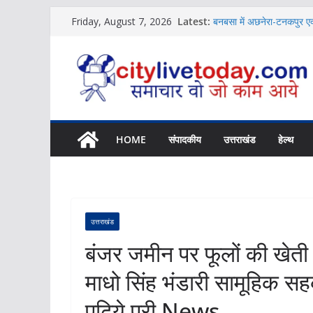
Skip
Latest:
बनबसा में अछनेरा-टनकपुर एक्
Friday, August 7, 2026
to
News
विशिष्ट पहचान बना रही है आ
content
News
शिक्षक संगठन ने की संस्कृत श
News
बच्चों की नजर से दिखा जलव
Uttarakhand में होगा NCC
News
HOME
संपादकीय
उत्तराखंड
हेल्थ
उत्तराखंड
बंजर जमीन पर फूलों की खेती स
माधो सिंह भंडारी सामूहिक स
पढ़िये पूरी News