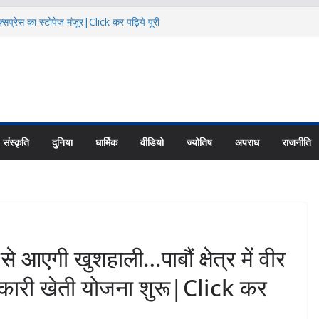
सप्रेस का स्टोपेज मंजूर|Click कर पढ़िये पूरी
दि कैलाश परिक्रमाः महाराज |Click कर पढ़िये पूरी
िक्षा के हालातों पर चर्चा|Click कर पढ़िये पूरी
ायु परिवर्तन का असर |Click कर पढ़िये पूरी News
 की नई यूनिट्स का गठन|Click कर पढ़िये पूरी
संस्कृति
दुनिया
धार्मिक
वीडियो
ज्योतिष
अपराध
राजनीति
े आएगी खुशहाली…पाबौं क्षेत्र में वीर
हकारी खेती योजना शुरू|Click कर