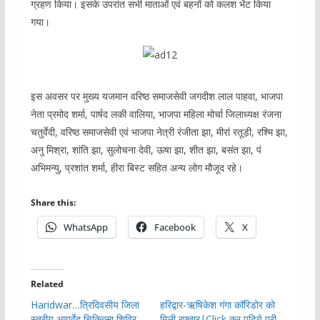
ग्रहण किया। इसके उपरांत सभी माताओं एवं बहनों को कलश भेंट किया
गया।
इस अवसर पर मुख्य यजमान वरिष्ठ समाजसेवी जगदीश लाल पाहवा, भाजपा
नेता प्रमोद शर्मा, पार्षद लकी वालिया, भाजपा महिला मोर्चा जिलाध्यक्ष रंजना
चतुर्वेदी, वरिष्ठ समाजसेवी एवं भाजपा नेत्री रंजीता झा, मीरां रतूड़ी, रश्मि झा,
अनु मिश्रा, शांति झा, सुलोचना देवी, ऊषा झा, शीत झा, बसंत झा, पं
अभिमन्यु, प्रशांत शर्मा, हीरा बिस्ट सहित अन्य लोग मौजूद रहे।
Share this:
WhatsApp
Facebook
X
Related
Haridwar…त्रिदिवसीय जिला
हरिद्वार-ऋषिकेश गंगा कॉरिडोर को
स्तरीय आयुर्वेद चिकित्सा शिविर
मिली रफ्तार|Click कर पढ़िये पूरी