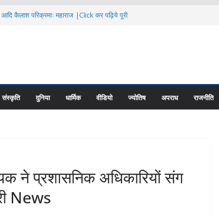
ै आदि कैलाश परिक्रमाः महाराज |Click कर पढ़िये पूरी
eeting@ धामी कैबिनेट ने लगाई इन प्रस्तावों पर
ूरी News
ती गंगा में बहा कांवड़िया, SDRF जवान ने
पूरी News
 की जरूरतों के अनुसार बनें कौशल विकास
ये पूरी News
 से अनावश्यक दस्तावेज न मांगे BLO|Click कर
संस्कृति
दुनिया
धार्मिक
वीडियो
ज्योतिष
अपराध
राजनीति
ने प्रशासनिक अधिकारियों संग
पूरी News