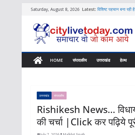
Skip
Latest:
विशिष्ट पहचान बना रही ह
Saturday, August 8, 2026
to
News
Uttarakhand Cabinet M
content
मुहर|Click कर पढ़िये प
Uttarakhand News…उफन
बचाया|Click कर पढ़िये 
Dehradun News…भविष्य
कार्यक्रम|Click कर पढ़ि
Uttarakhand…मतदाताओं
HOME
संपादकीय
उत्तराखंड
हेल्थ
पढ़िये पूरी News
उत्तराखंड
संपादकीय
Rishikesh News… विधायक 
की चर्चा |Click कर पढ़िये 
July 7, 2026
Malkhit Singh