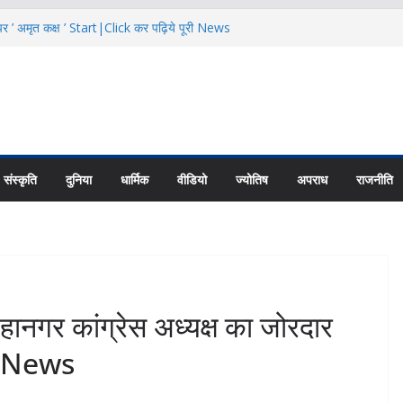
र ’ अमृत कक्ष ’ Start|Click कर पढ़िये पूरी News
 ‘ वन स्टॉप सेंटर ’ की शुरूआत|Click कर पढ़िये पूरी
ंवड़ मेले में SDRF भी Alert|Click कर पढ़िये पूरी
ी के विकास के लिए हो रहा निरंतर कामः धामी |Click
्त खैनूरी संपर्क मार्ग को जल्द करें बहाल |Click कर
संस्कृति
दुनिया
धार्मिक
वीडियो
ज्योतिष
अपराध
राजनीति
र कांग्रेस अध्यक्ष का जोरदार
री News