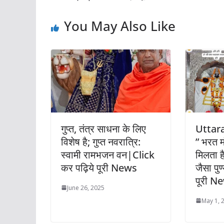
You May Also Like
गुप्त, तंत्र साधना के लिए
Uttar
विशेष है; गुप्त नवरात्रि:
” भरत मं
स्वामी रामभजन वन|Click
मिलता ह
कर पढ़िये पूरी News
जैसा पु
पूरी N
June 26, 2025
May 1, 