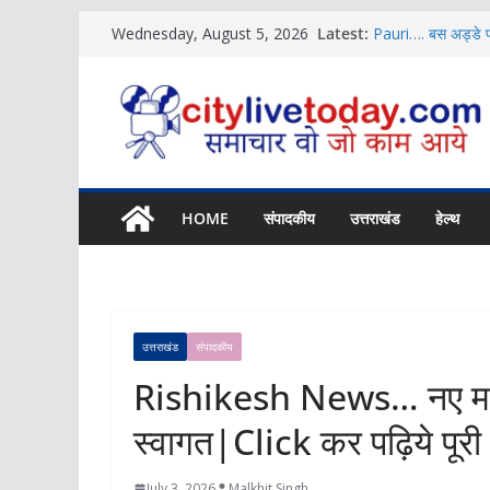
Skip
Latest:
Pauri…. बस अड्डे प
Wednesday, August 5, 2026
to
Rishikesh: Aiims में
News
content
Rishikesh News.. का
News
Dehradun News…मसूर
कर पढ़िये पूरी News
Doon News…क्षतिग्रस
पढ़िये पूरी News
HOME
संपादकीय
उत्तराखंड
हेल्थ
उत्तराखंड
संपादकीय
Rishikesh News… नए महानग
स्वागत|Click कर पढ़िये पू
July 3, 2026
Malkhit Singh