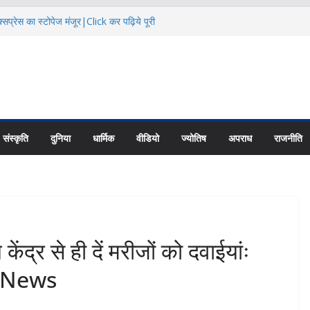
सप्रेस का स्टोपेज मंजूर|Click कर पढ़िये पूरी
दि कैलाश परिक्रमाः महाराज |Click कर पढ़िये पूरी
िक्षा के हालातों पर चर्चा|Click कर पढ़िये पूरी
ायु परिवर्तन का असर |Click कर पढ़िये पूरी News
 की नई यूनिट्स का गठन|Click कर पढ़िये पूरी
संस्कृति
दुनिया
धार्मिक
वीडियो
ज्योतिष
अपराध
राजनीति
्र से ही दें मरीजों को दवाईयांः
री News