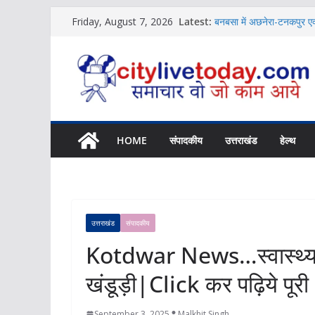
Skip
Latest:
बनबसा में अछनेरा-टनकपुर एक्
Friday, August 7, 2026
to
News
विशिष्ट पहचान बना रही है आ
content
News
शिक्षक संगठन ने की संस्कृत श
News
बच्चों की नजर से दिखा जलव
Uttarakhand में होगा NCC
News
HOME
संपादकीय
उत्तराखंड
हेल्थ
उत्तराखंड
संपादकीय
Kotdwar News…स्वास्थ्य केंद
खंडूड़ी|Click कर पढ़िये पू
September 3, 2025
Malkhit Singh