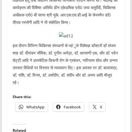
देखभाल हेतु उन्हें अद्यतन चिकित्सा जानकारी प्रदान करना था। सीएमई को
कार्यक्रम की विशिष्ट अतिथि डीन एकेडमिक प्रो0 जया चतुर्वेदी, चिकित्सा
अधीक्षक प्रो0 बी सत्या श्री यूके. आर.एस.एस.डी.आई के चेयरमैन डाॅ0
दीपक रस्तोगी आदि ने भी संबोधित किया।
इस दौरान विभिन्न चिकित्सा संस्थानों से पहंुचे विशेषज्ञ डॉक्टरों डॉ संजय
शाह डॉ. दीपांकर भौमिक, डॉ. पुनीत अरोड़ा, डॉ. कल्याणी एस, और डॉ. पर्वन
शेट्टी आदि ने डायबेटिक किडनी रोग के प्रबंधन, नवीनतम शोध और उन्नत
उपचार विधियों पर विस्तार से व्याख्यान दिए। इस अवसर पर डॉ. बालाचंद्र,
डॉ. राशि, डॉ. विनय, डॉ. अर्शदीप, डॉ. संदीप और डॉ. अभय आदि मौजूद
रहे।
Share this:
WhatsApp
Facebook
X
Related