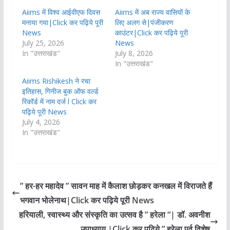
Aiims में विश्व आईवीएफ दिवस
Aiims में अब राज्य वासियों के
मनाया गया|Click कर पढ़िये पूरी
लिए अलग से|पंजीकरण
News
काउंटर|Click कर पढ़िये पूरी
July 25, 2026
News
In "उत्तराखंड"
July 8, 2026
In "उत्तराखंड"
Aiims Rishikesh ने रचा
इतिहास, गिनीज बुक ऑफ वर्ल्ड
रिकॉर्ड में नाम दर्ज l Click कर
पढ़िये पूरी News
July 4, 2026
In "उत्तराखंड"
” हर-हर महादेव ” सावन माह में कैलाश छोड़कर कनखल में विराजते हैं
भगवान भोलेनाथ|Click कर पढ़िये पूरी News
‎हरियाली, स्वास्थ्य और संस्कृति का उत्सव है ” हरेला “| डॉ. अवनीश
उपाध्याय |Click कर पढ़िये ” हरेला पर्व विशेष