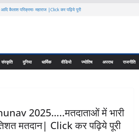
ै आदि कैलाश परिक्रमाः महाराज |Click कर पढ़िये पूरी
eeting@ धामी कैबिनेट ने लगाई इन प्रस्तावों पर
ूरी News
ती गंगा में बहा कांवड़िया, SDRF जवान ने
पूरी News
 की जरूरतों के अनुसार बनें कौशल विकास
ये पूरी News
 से अनावश्यक दस्तावेज न मांगे BLO|Click कर
संस्कृति
दुनिया
धार्मिक
वीडियो
ज्योतिष
अपराध
राजनीति
av 2025…..मतदाताओं में भारी
िशत मतदान| Click कर पढ़िये पूरी