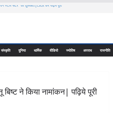
 वन स्टॉप सेंटर ’ की शुरूआत|Click कर पढ़िये पूरी
का से बताया स्तनपान का महत्व|Click कर पढ़िये पूरी
नियादी ढांचे के विकास पर करें फोकस: CS|Click
ट्रांजिट कैंप के पास 24.68 लाख में बनेगी सड़क
 News
हा रोजगार मेला|Click कर पढ़िये पूरी News
संस्कृति
दुनिया
धार्मिक
वीडियो
ज्योतिष
अपराध
राजनीति
नू बिष्ट ने किया नामांकन| पढ़िये पूरी