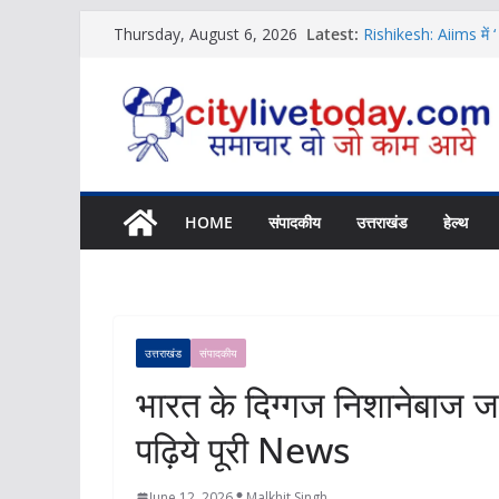
Skip
Latest:
Rishikesh: Aiims में ‘
Thursday, August 6, 2026
to
News
Uttarakhand …लघु नाटि
content
News
Uttarakhand News… बु
कर पढ़िये पूरी News
Rishikesh Samachar… 
|Click कर पढ़िये पूरी
11 अगस्त को यहां लग र
HOME
संपादकीय
उत्तराखंड
हेल्थ
उत्तराखंड
संपादकीय
भारत के दिग्गज निशानेबाज
पढ़िये पूरी News
June 12, 2026
Malkhit Singh