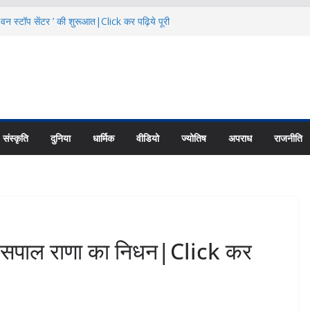
 वन स्टॉप सेंटर ’ की शुरूआत|Click कर पढ़िये पूरी
का से बताया स्तनपान का महत्व|Click कर पढ़िये पूरी
नियादी ढांचे के विकास पर करें फोकस: CS|Click
ट्रांजिट कैंप के पास 24.68 लाख में बनेगी सड़क
 News
हा रोजगार मेला|Click कर पढ़िये पूरी News
संस्कृति
दुनिया
धार्मिक
वीडियो
ज्योतिष
अपराध
राजनीति
 जसपाल राणा का निधन|Click कर