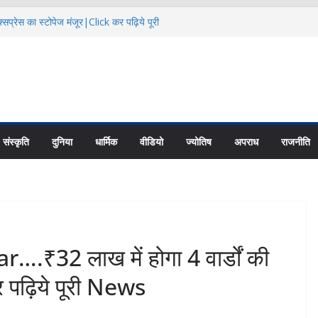
सप्रेस का स्टोपेज मंजूर|Click कर पढ़िये पूरी
दि कैलाश परिक्रमाः महाराज |Click कर पढ़िये पूरी
िक्षा के हालातों पर चर्चा|Click कर पढ़िये पूरी
ायु परिवर्तन का असर |Click कर पढ़िये पूरी News
 की नई यूनिट्स का गठन|Click कर पढ़िये पूरी
संस्कृति
दुनिया
धार्मिक
वीडियो
ज्योतिष
अपराध
राजनीति
32 लाख में होगा 4 वार्डों की
र पढ़िये पूरी News