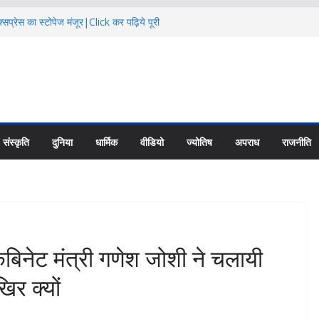
सप्रेस का स्टोपेज मंजूर|Click कर पढ़िये पूरी
दि कैलाश परिक्रमाः महाराज |Click कर पढ़िये पूरी
िक्षा के हालातों पर चर्चा|Click कर पढ़िये पूरी
ायु परिवर्तन का असर |Click कर पढ़िये पूरी News
 की नई यूनिट्स का गठन|Click कर पढ़िये पूरी
संस्कृति
दुनिया
धार्मिक
वीडियो
ज्योतिष
अपराध
राजनीति
ट मंत्री गणेश जोशी ने चलायी
र क्यों