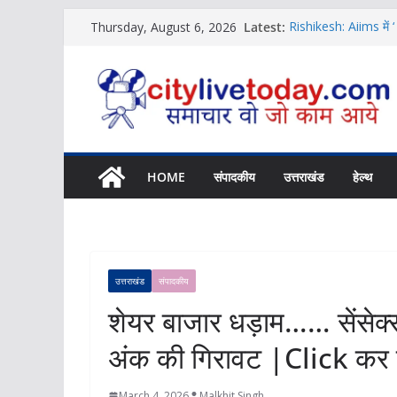
Skip
Latest:
Rishikesh: Aiims में ‘
Thursday, August 6, 2026
to
News
Uttarakhand …लघु नाटि
content
News
Uttarakhand News… बु
कर पढ़िये पूरी News
Rishikesh Samachar… 
|Click कर पढ़िये पूरी
11 अगस्त को यहां लग र
HOME
संपादकीय
उत्तराखंड
हेल्थ
उत्तराखंड
संपादकीय
शेयर बाजार धड़ाम…… सेंसेक्स
अंक की गिरावट |Click कर 
March 4, 2026
Malkhit Singh