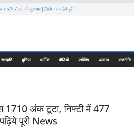
 वन स्टॉप सेंटर ’ की शुरूआत|Click कर पढ़िये पूरी
का से बताया स्तनपान का महत्व|Click कर पढ़िये पूरी
नियादी ढांचे के विकास पर करें फोकस: CS|Click
ट्रांजिट कैंप के पास 24.68 लाख में बनेगी सड़क
 News
हा रोजगार मेला|Click कर पढ़िये पूरी News
संस्कृति
दुनिया
धार्मिक
वीडियो
ज्योतिष
अपराध
राजनीति
 1710 अंक टूटा, निफ्टी में 477
पढ़िये पूरी News