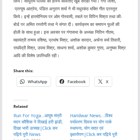
किये। साधुराम पल्लव की हास्य कविताएँ खूब सराही गयीं।‌ गंगा जोशी,
प्रत्यूष आत्रेय, पंडित अनुराग शर्मा ने भी मधुरकंठ भक्ति गीत प्रस्तुत
किये। इन्हें हारमोनियम पर ओम गोस्वामी, तबले पर विपिन मिश्रा तथा की-
बोर्ड पर अमित रस्तोगी तथा ने संगत दी। कार्यक्रम का समापन फूलों की
होली‌ के साथ हुआ। इस अवसर पर गंगासभा के अध्यक्ष नितिन गौतम,
महामंत्री तन्मय वशिष्ठ, प्रभांष मिश्र, अशोक सरदार, अर्चना वर्मा तिवारी,
राघवेंद्री मिश्र, उपमा मिश्र, साधना शर्मा, अशोक कुमार गुप्ता, अनुष्का मिश्र
आदि की विशेष उपस्थिति रही।
Share this:
WhatsApp
Facebook
X
Related
Run For Yoga…आयुष मंत्री
Haridwar News….विश्व
मदन कौशिक ने दिखाई हरी झंडी,
पर्यावरण दिवस पर योग पार्क
दिखा भारी उत्साह|Click कर
स्थापना, योग सत्र एवं
पढ़िये पूरी News
वृक्षारोपण|Click कर पढ़िये पूरी