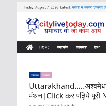
Skip
Latest:
बनबसा में अछनेरा-टनकपुर एक्
Friday, August 7, 2026
to
News
विशिष्ट पहचान बना रही है आ
content
News
शिक्षक संगठन ने की संस्कृत श
News
बच्चों की नजर से दिखा जलव
Uttarakhand में होगा NCC
News
HOME
संपादकीय
उत्तराखंड
हेल्थ
उत्तराखंड
संपादकीय
Uttarakhand…..अश्वमेध यज्ञ
मंथन|Click कर पढ़िये पूरी
January 21, 2026
Malkhit Singh