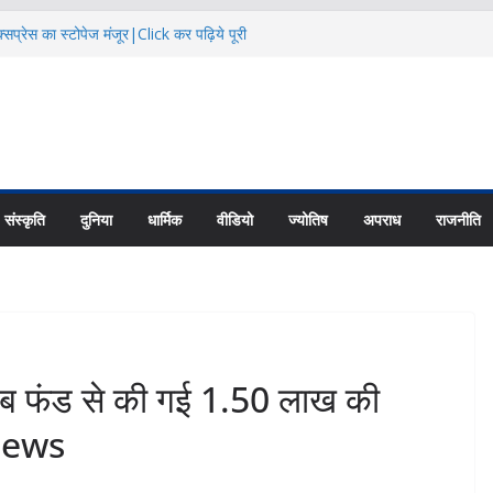
सप्रेस का स्टोपेज मंजूर|Click कर पढ़िये पूरी
दि कैलाश परिक्रमाः महाराज |Click कर पढ़िये पूरी
िक्षा के हालातों पर चर्चा|Click कर पढ़िये पूरी
ायु परिवर्तन का असर |Click कर पढ़िये पूरी News
 की नई यूनिट्स का गठन|Click कर पढ़िये पूरी
संस्कृति
दुनिया
धार्मिक
वीडियो
ज्योतिष
अपराध
राजनीति
फंड से की गई 1.50 लाख की
 News