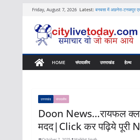
Skip
Latest:
बनबसा में अछनेरा-टनकपुर एक्
Friday, August 7, 2026
to
News
विशिष्ट पहचान बना रही है आ
content
News
शिक्षक संगठन ने की संस्कृत श
News
बच्चों की नजर से दिखा जलव
Uttarakhand में होगा NCC
News
HOME
संपादकीय
उत्तराखंड
हेल्थ
उत्तराखंड
संपादकीय
Doon News…रायफल क्लब 
मदद|Click कर पढ़िये पूरी
October 7, 2025
Malkhit Singh