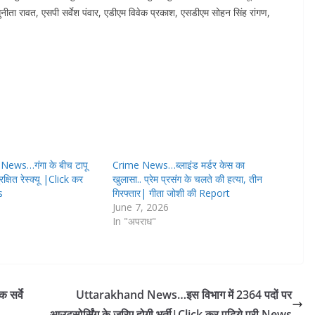
सुनीता रावत, एसपी सर्वेश पंवार, एडीएम विवेक प्रकाश, एसडीएम सोहन सिंह रांगण,
ews…गंगा के बीच टापू
Crime News…ब्लाइंड मर्डर केस का
ुरक्षित रेस्क्यू |Click कर
खुलासा.. प्रेम प्रसंग के चलते की हत्या, तीन
s
गिरफ्तार| गीता जोशी की Report
June 7, 2026
In "अपराध"
 सर्वे
Uttarakhand News…इस विभाग में 2364 पदों पर
आउटसोर्सिंग के जरिए होगी भर्ती|Click कर पढ़िये पूरी News