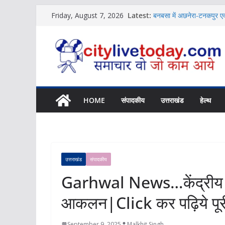
Skip
Latest:
बनबसा में अछनेरा-टनकपुर एक्
Friday, August 7, 2026
to
News
विशिष्ट पहचान बना रही है आ
content
News
शिक्षक संगठन ने की संस्कृत श
News
बच्चों की नजर से दिखा जलव
Uttarakhand में होगा NCC
News
HOME
संपादकीय
उत्तराखंड
हेल्थ
उत्तराखंड
संपादकीय
Garhwal News…केंद्रीय टीम 
आकलन|Click कर पढ़िये पू
September 9, 2025
Malkhit Singh