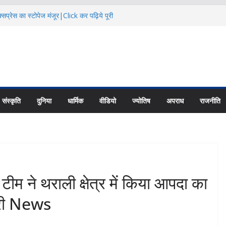
सप्रेस का स्टोपेज मंजूर|Click कर पढ़िये पूरी
दि कैलाश परिक्रमाः महाराज |Click कर पढ़िये पूरी
िक्षा के हालातों पर चर्चा|Click कर पढ़िये पूरी
ायु परिवर्तन का असर |Click कर पढ़िये पूरी News
 की नई यूनिट्स का गठन|Click कर पढ़िये पूरी
संस्कृति
दुनिया
धार्मिक
वीडियो
ज्योतिष
अपराध
राजनीति
ने थराली क्षेत्र में किया आपदा का
री News