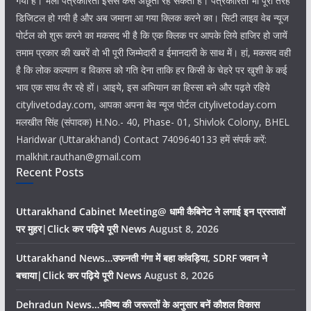
गया है। भला पत्रकारिता इससे कैसे अछूती रह सकती है। पत्रकारिता भी पूरी तरह
डिजिटल हो गयी है और अब जमाना आ गया क्लिक करने का। सिटी लाइव वेब न्यूज
पोर्टल को शुरू करने का मकसद भी है कि एक क्लिक पर आपके लिये हाजिर हो जायें
तमाम प्रकार की खबरें वो भी पूरी जिम्मेदारी व ईमानदारी के साथ में। हां, मकसद वही
है कि लोक कल्याण व विकास को गति देना ताकि हर किसी के चेहरे पर खुशी के कई
भाव एक साथ तैर रहे हों। आइये, इस अभियान का हिस्सा बने और पढ़ते रहिये
citylivetoday.com, आपका अपना बेव न्यूज पोर्टल citylivetoday.com
मलखीत सिंह (संपादक) H.No.- 40, Phase- 01, Shivlok Colony, BHEL
Haridwar (Uttarakhand) Contact 7409640133 हमें संपर्क करें:
malkhit.rauthan@gmail.com
Recent Posts
Uttarakhand Cabinet Meeting@ धामी कैबिनेट ने लगाई इन प्रस्तावों
पर मुहर|Click कर पढ़िये पूरी News
August 8, 2026
Uttarakhand News…उफनती गंगा में बहा कांवड़िया, SDRF जवान ने
बचाया|Click कर पढ़िये पूरी News
August 8, 2026
Dehradun News…भविष्य की जरूरतों के अनुसार बनें कौशल विकास