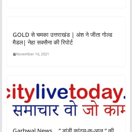
GOLD से चमका उत्तराखंड | अंश ने जीता गोल्ड
मैडल| नेहा सक्सैना की रिपोर्ट
November 16, 2021
Garhwal News… ” डांडी कांठ्यू-कू-आलू ” की