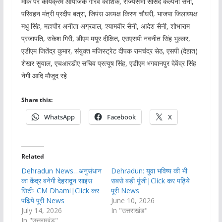
मौके पर कार्यक्रम आयोजक गौरव कौशिक, राज्यसभा सांसद कल्पना सैनी,
परिवहन मंत्री प्रदीप बत्रा, जिपंस अध्यक्ष किरण चौधरी, भाजपा जिलाध्यक्ष
मधु सिंह, महापौर अनीता अग्रवाल, श्यामवीर सैनी, आदेश सैनी, शोभाराम
प्रजापति, राकेश गिरी, डीएम मयूर दीक्षित, एसएसपी नवनीत सिंह भुल्लर,
एडीएम जितेंद्र कुमार, संयुक्त मजिस्ट्रेट दीपक रामचंद्र सेठ, एसपी (देहात)
शेखर सुयाल, एचआरडीए सचिव प्रत्यूष सिंह, एडीएम भगवानपुर देवेंद्र सिंह
नेगी आदि मौजूद रहे
Share this:
WhatsApp
Facebook
X
Related
Dehradun News…अनुसंधान
Dehradun: युवा भविष्य की भी
का केंद्र बनेगी देहरादून साइंस
सबसे बड़ी पूंजी|Click कर पढ़िये
सिटीः CM Dhami|Click कर
पूरी News
पढ़िये पूरी News
June 10, 2026
July 14, 2026
In "उत्तराखंड"
In "उत्तराखंड"