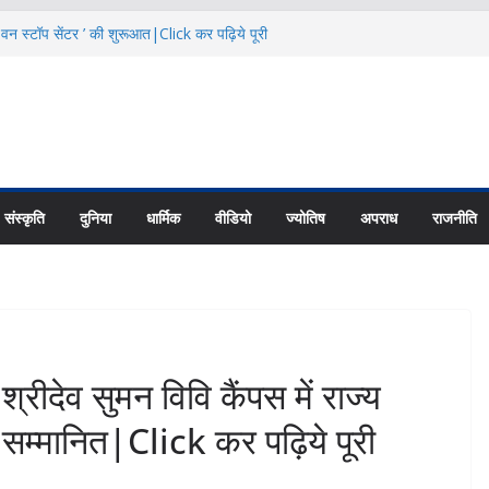
 वन स्टॉप सेंटर ’ की शुरूआत|Click कर पढ़िये पूरी
का से बताया स्तनपान का महत्व|Click कर पढ़िये पूरी
नियादी ढांचे के विकास पर करें फोकस: CS|Click
ट्रांजिट कैंप के पास 24.68 लाख में बनेगी सड़क
 News
हा रोजगार मेला|Click कर पढ़िये पूरी News
संस्कृति
दुनिया
धार्मिक
वीडियो
ज्योतिष
अपराध
राजनीति
व सुमन विवि कैंपस में राज्य
सम्मानित|Click कर पढ़िये पूरी