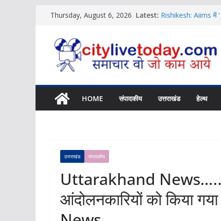
Skip
Latest:
Rishikesh: Aiims में ‘
Thursday, August 6, 2026
to
News
Uttarakhand …लघु नाटि
content
News
Uttarakhand News… बु
कर पढ़िये पूरी News
Rishikesh Samachar… 
|Click कर पढ़िये पूरी
11 अगस्त को यहां लग र
HOME
संपादकीय
उत्तराखंड
हेल्थ
उत्तराखंड
संपादकीय
Uttarakhand News…..श्रीदे
आंदोलनकारियों को किया गया 
News