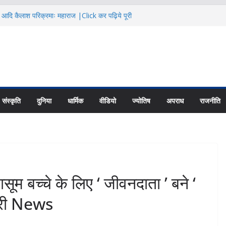
ै आदि कैलाश परिक्रमाः महाराज |Click कर पढ़िये पूरी
eeting@ धामी कैबिनेट ने लगाई इन प्रस्तावों पर
ूरी News
ती गंगा में बहा कांवड़िया, SDRF जवान ने
पूरी News
 की जरूरतों के अनुसार बनें कौशल विकास
ये पूरी News
 से अनावश्यक दस्तावेज न मांगे BLO|Click कर
संस्कृति
दुनिया
धार्मिक
वीडियो
ज्योतिष
अपराध
राजनीति
च्चे के लिए ‘ जीवनदाता ’ बने ‘
पूरी News