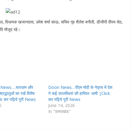
सल, विधायक खजानदास, उमेश शर्मा काऊ, सचिव गृह शैलेश बगौली, डीजीपी दीपम सेठ,
आदि मौजूद रहे।
 News….चारधाम और
Doon News…पीएम मोदी के नेतृत्व में देश
 श्रद्धालुओं का रखें विशेष
ने कई उपलब्धियां की हासिलः धामी |Click
ck कर पढ़िये पूरी News
कर पढ़िये पूरी News
6
June 14, 2026
In "उत्तराखंड"