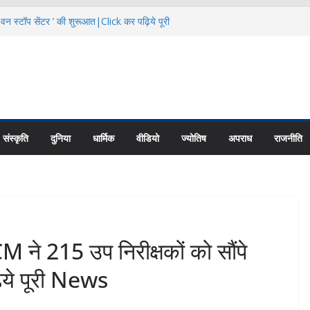
 वन स्टॉप सेंटर ’ की शुरूआत|Click कर पढ़िये पूरी
का से बताया स्तनपान का महत्व|Click कर पढ़िये पूरी
नियादी ढांचे के विकास पर करें फोकस: CS|Click
ट्रांजिट कैंप के पास 24.68 लाख में बनेगी सड़क
 News
हा रोजगार मेला|Click कर पढ़िये पूरी News
संस्कृति
दुनिया
धार्मिक
वीडियो
ज्योतिष
अपराध
राजनीति
215 उप निरीक्षकों को सौंपे
िये पूरी News